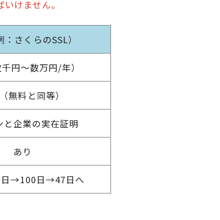
ばいけません。
例：さくらのSSL）
数千円～数万円/年）
（無料と同等）
ンと企業の実在証明
あり
0日→100日→47日へ
。