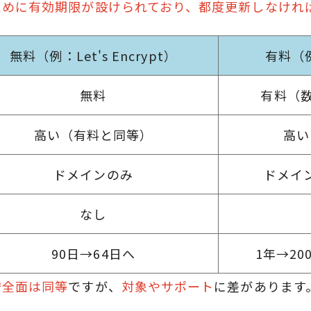
ために有効期限が設けられており、都度更新しなけれ
無料（例：Let's Encrypt）
有料（
無料
有料（
高い（有料と同等）
高い
ドメインのみ
ドメイ
なし
90日→64日へ
1年→20
安全面は同等
ですが、
対象やサポート
に差があります