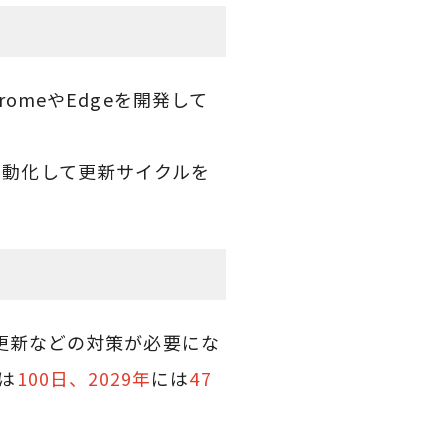
meやEdgeを開発して
り自動化して更新サイクルを
更新などの対策が必要にな
降は
100日、2029年
には
47