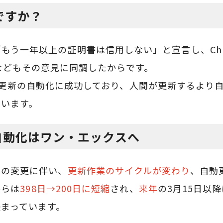
ですか？
もう一年以上の証明書は信用しない」と宣言し、Chro
softなどもその意見に同調したからです。
は証明書の更新の自動化に成功しており、人間が更新するよ
ています。
自動化はワン・エックスへ
準の変更に伴い、
更新作業のサイクルが変わり
、自動
からは
398日→200日に短縮
され、
来年
の3月15日以
まっています。