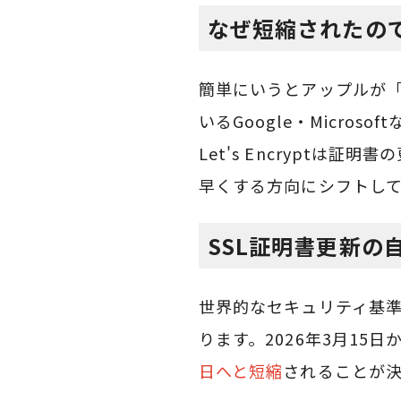
なぜ短縮されたの
簡単にいうとアップルが「
いるGoogle・Micro
Let's Encrypt
早くする方向にシフトし
SSL証明書更新の
世界的なセキュリティ基
ります。2026年3月15日
日へと短縮
されることが決