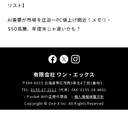
リスト】
AI需要が市場を圧迫～PC値上げ間近！メモリ・
SSD高騰、年度末じゃ遅いかも？
有限会社 ワン・エックス
〒080-0035 北海道帯広市西5条北4丁目1番地3
TEL:
0155-27-2112
（代表）FAX: 0155-28-4601
Pocket WiFi正規代理店
個人情報保護方針
Copyright © One-X Inc. All Rights Reserved