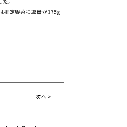
した。
推定野菜摂取量が175g
次へ >